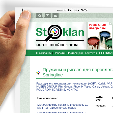
О компании
|
Новости
|
Поставщики
|
Контакты
|
СПЕЦИАЛ
Пружины и ригеля для переплет
Springline
Расходные материалы для полиграфии (AGFA, Kodak, VA
HUBER GROUP, Flint Group, Phoenix Topaz Carat, Vulcan, DAY,
POLICROM SCREENS, KONITA )
Цена,
Наименование
руб.
Металлические пружины в бобине D 11
3900.00
мм (7/16) 31000 петель белые
Металлические пружины в бобине D 11