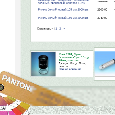
звоните
зелёный, бронзовый, серебро +15%
Ригель белый/черный 105 мм 2000 шт.
2700.00
Ригель белый/черный 150 мм 2000 шт.
3240.00
Страницы:
< |
1
|
2
|
>
Peak 1961, Лупа
"стаканчик" ув. 10х, д.
28мм, пластик
Лупа ув. 10х, д. 28мм,
пластик
Полное описание