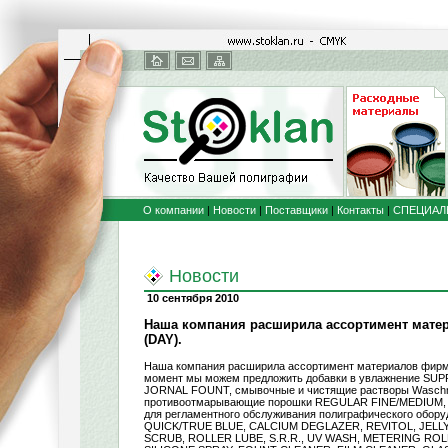
О компании
|
Новости
|
Поставщики
|
Контакты
|
СПЕЦИАЛ
Новости
10 сентября 2010
Наша компания расширила ассортимент мат
(DAY).
Наша компания расширила ассортимент материалов фирм
момент мы можем предложить добавки в увлажнение SU
JORNAL FOUNT, смывочные и чистящие растворы Waschmit
противоотмарывающие порошки REGULAR FINE/MEDIUM,
для регламентного обслуживания полиграфического обор
QUICK/TRUE BLUE, CALCIUM DEGLAZER, REVITOL, JELL
SCRUB, ROLLER LUBE, S.R.R., UV WASH, METERING RO