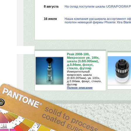
8 августа
На склад поступили шкалы UGRA/FOGRA Pla
16 июля
Наша компания расширила ассортимент оф
полотен немецкой фирмы Phoenix Xtra Blan
Peak 2008-100,
Микроскоп ув. 100х,
шкала (0.8/0.005мм),
д.0.84мм, фокус,
стекло, футляр
Измерительный
микроскоп, шкала
(0.8/0.005мм), ув. 100х,
д.0.84мм, фокус, стекло,
футляр
Полное описание